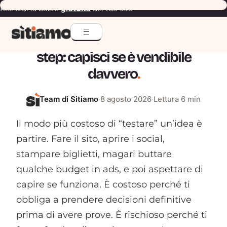
Richiedi la bozza
gratuita
del tuo sito
PRIMA DI PARTIRE
Testare un’idea di business in 7
step: capisci se è vendibile
davvero
.
Team di Sitiamo
·
8 agosto 2026
·
Lettura 6 min
Il modo più costoso di “testare” un’idea è
partire. Fare il sito, aprire i social,
stampare biglietti, magari buttare
qualche budget in ads, e poi aspettare di
capire se funziona. È costoso perché ti
obbliga a prendere decisioni definitive
prima di avere prove. È rischioso perché ti