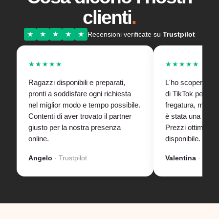
clienti
.
★
★
★
★
★
Recensioni verificate su
Trustpilot
★★★★★
★★★★★
Ragazzi disponibili e preparati,
L'ho scoperta tra
pronti a soddisfare ogni richiesta
di TikTok pensand
nel miglior modo e tempo possibile.
fregatura, ma de
Contenti di aver trovato il partner
è stata una scop
giusto per la nostra presenza
Prezzi ottimi, pe
online.
disponibile. Lo c
Angelo
· Trustpilot
Valentina
· Boo