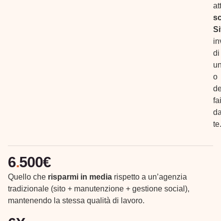
at
s
S
in
di
un
o
de
fa
da
te
6
.
500€
Quello che
risparmi in media
rispetto a un’agenzia
tradizionale (sito + manutenzione + gestione social),
mantenendo la stessa qualità di lavoro.