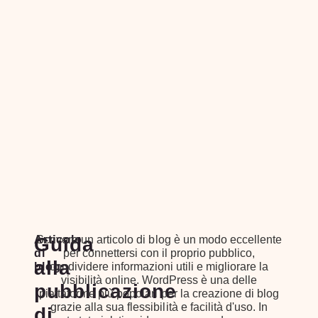
Articolo
Guida
Scrivere un articolo di blog è un modo eccellente
di
per connettersi con il proprio pubblico,
alla
blog
condividere informazioni utili e migliorare la
visibilità online. WordPress è una delle
pubblicazione
piattaforme più popolari per la creazione di blog
grazie alla sua flessibilità e facilità d'uso. In
di