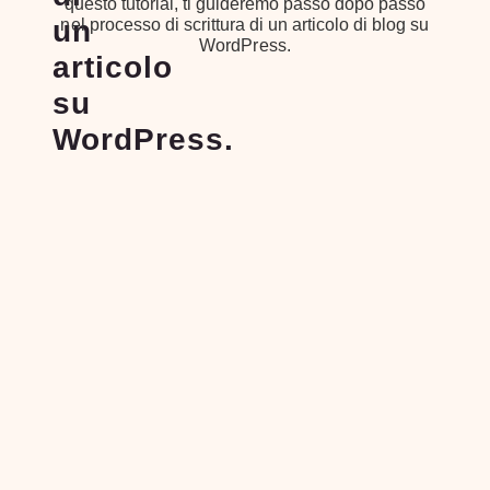
questo tutorial, ti guideremo passo dopo passo
un
nel processo di scrittura di un articolo di blog su
WordPress.
articolo
su
WordPress.